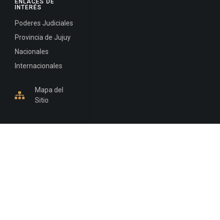
ENLACES DE
INTERÉS
Poderes Judiciales
Provincia de Jujuy
Nacionales
Internacionales
Mapa del
Sitio
INFORMACIÓN DE CONTACTO
Jujuy, Argentina
0388-4245300
Edificio Central : 0388-4245300
Suprema Corte de Justicia: 4245330 - 4245331 -
4245332 - 4245334 - 4245335