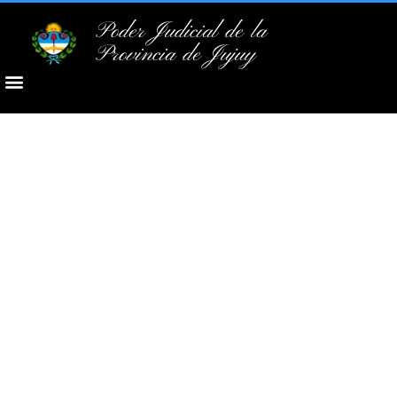
Poder Judicial de la
Provincia de Jujuy