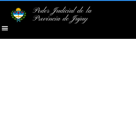
Poder Judicial de la
Provincia de Jujuy