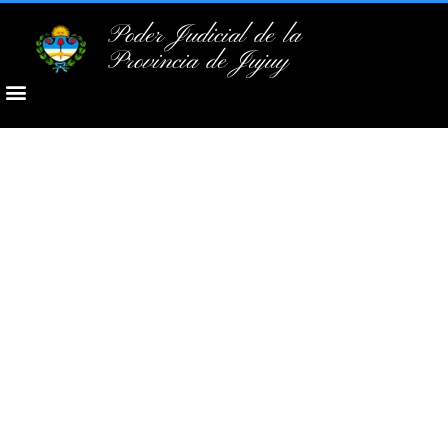
Poder Judicial de la
Provincia de Jujuy