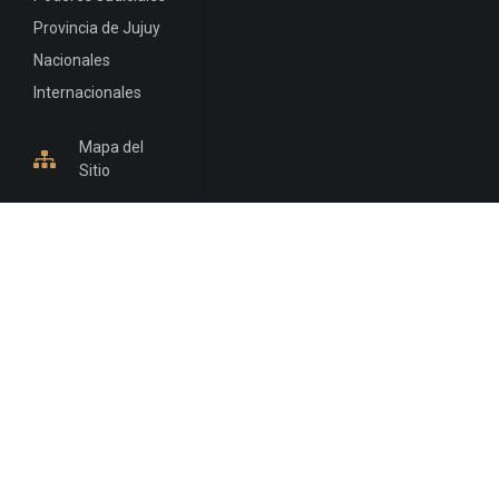
Provincia de Jujuy
Nacionales
Internacionales
Mapa del
Sitio
INFORMACIÓN DE CONTACTO
Jujuy, Argentina
0388-4245300
Edificio Central : 0388-4245300
Suprema Corte de Justicia: 4245330 - 4245331 -
4245332 - 4245334 - 4245335
Juzgado Civil: 4245321 - 4245322 - 4245323 - 4245324
- 4245325