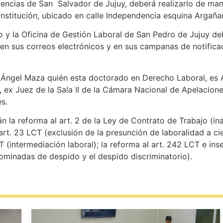
dencias de San Salvador de Jujuy, deberá realizarlo de man
a institución, ubicado en calle Independencia esquina Argaña
o y la Oficina de Gestión Laboral de San Pedro de Jujuy d
m en sus correos electrónicos y en sus campanas de notifica
el Ángel Maza quién esta doctorado en Derecho Laboral, es
, ex Juez de la Sala II de la Cámara Nacional de Apelacione
es.
 la reforma al art. 2 de la Ley de Contrato de Trabajo (inap
 art. 23 LCT (exclusión de la presunción de laboralidad a ci
T (intermediación laboral); la reforma al art. 242 LCT e inse
minadas de despido y el despido discriminatorio).