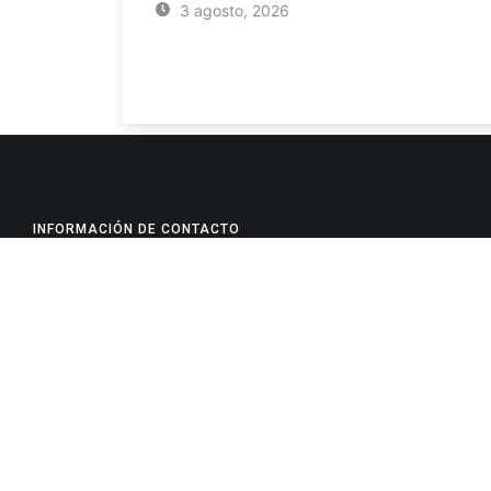
3 agosto, 2026
INFORMACIÓN DE CONTACTO
Jujuy, Argentina
0388-4245300
Edificio Central : 0388-4245300
Suprema Corte de Justicia: 4245330 - 4245331 - 4245332 
- 4245335
Juzgado Civil: 4245321 - 4245322 - 4245323 - 4245324 - 4
Edificio Ex-Panorama: 4245342
Tribunal de Familia - Vocalías 1, 2 y 3: 4245340
Tribunal de Familia - Vocalías 4, 5 y 6: 4245341