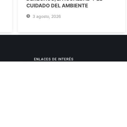
CUIDADO DEL AMBIENTE
3 agosto, 2026
ENLACES DE INTERÉS
Poderes Judiciales
Provincia de Jujuy
Nacionales
- 4245334
Internacionales
245325
Mapa del Sitio