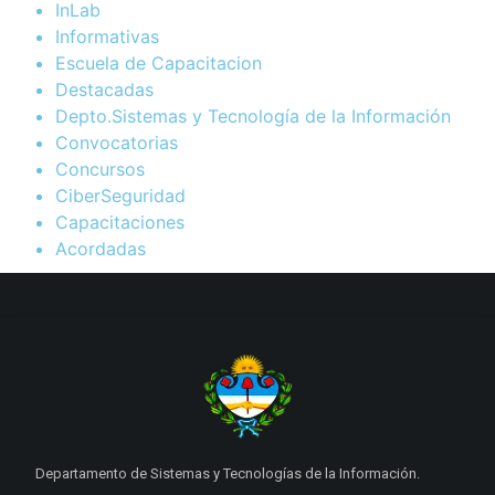
InLab
Informativas
Escuela de Capacitacion
Destacadas
Depto.Sistemas y Tecnología de la Información
Convocatorias
Concursos
CiberSeguridad
Capacitaciones
Acordadas
Departamento de Sistemas y Tecnologías de la Información.