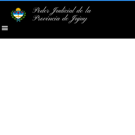
Poder Judicial de la
Provincia de Jujuy