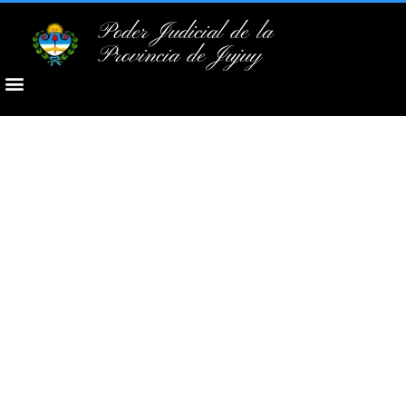
Poder Judicial de la
Provincia de Jujuy