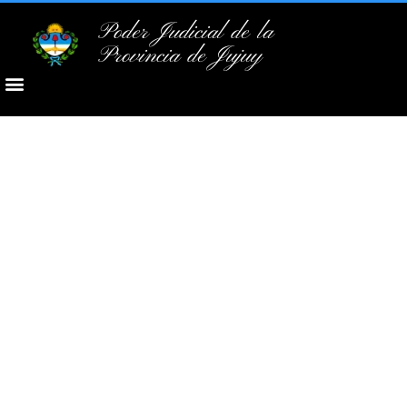
Poder Judicial de la
Provincia de Jujuy