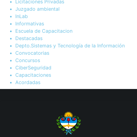
Licitaciones Privadas
Juzgado ambiental
InLab
Informativas
Escuela de Capacitacion
Destacadas
Depto.Sistemas y Tecnología de la Información
Convocatorias
Concursos
CiberSeguridad
Capacitaciones
Acordadas