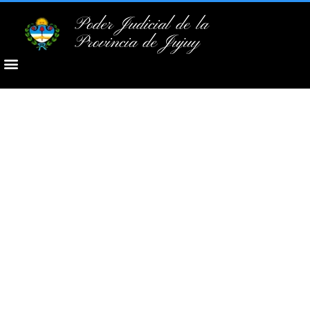
Poder Judicial de la
Provincia de Jujuy