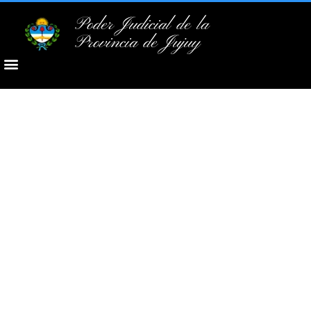
Poder Judicial de la
Provincia de Jujuy