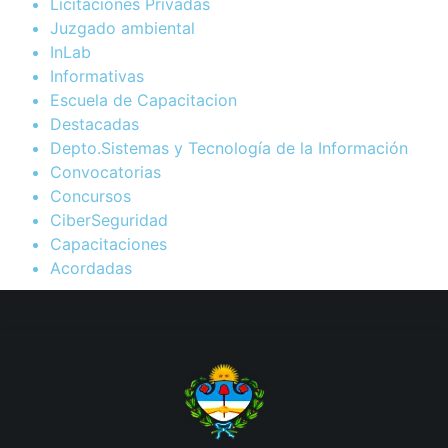
Licitaciones Privadas
Juzgado ambiental
InLab
Informativas
Escuela de Capacitacion
Destacadas
Depto.Sistemas y Tecnología de la Información
Convocatorias
Concursos
CiberSeguridad
Capacitaciones
Acordadas