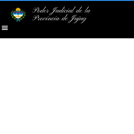
Poder Judicial de la
Provincia de Jujuy