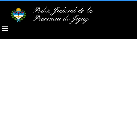
Poder Judicial de la
Provincia de Jujuy