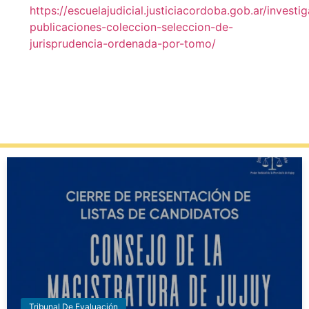
https://escuelajudicial.justiciacordoba.gob.ar/investi
publicaciones-coleccion-seleccion-de-
jurisprudencia-ordenada-por-tomo/
Tribunal De Evaluación