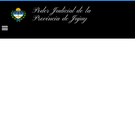
Poder Judicial de la
Provincia de Jujuy