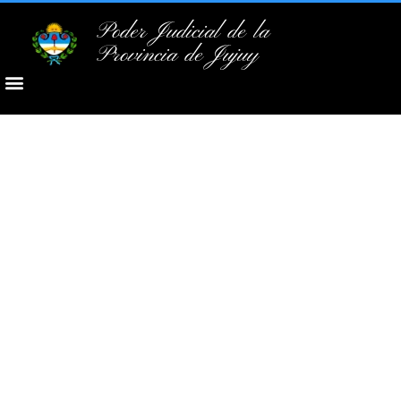
Poder Judicial de la
Provincia de Jujuy