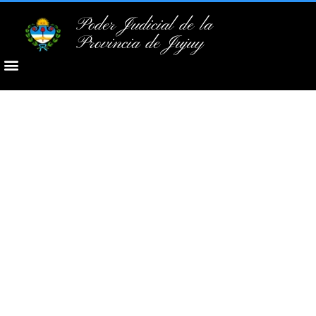
Poder Judicial de la
Provincia de Jujuy