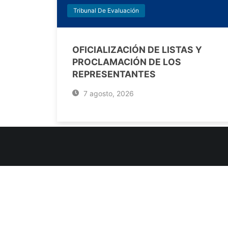
Tribunal De Evaluación
OFICIALIZACIÓN DE LISTAS Y
PROCLAMACIÓN DE LOS
REPRESENTANTES
7 agosto, 2026
INFORMACIÓN DE CONTACTO
Jujuy, Argentina
0388-4245300
Edificio Central : 0388-4245300
Suprema Corte de Justicia: 4245330 - 4245331 - 4245332 