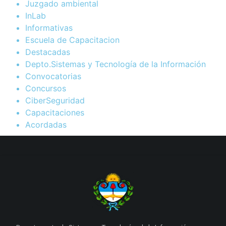
Juzgado ambiental
InLab
Informativas
Escuela de Capacitacion
Destacadas
Depto.Sistemas y Tecnología de la Información
Convocatorias
Concursos
CiberSeguridad
Capacitaciones
Acordadas