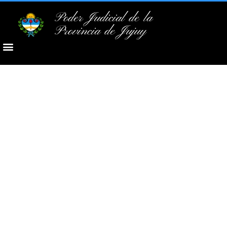
Poder Judicial de la
Provincia de Jujuy