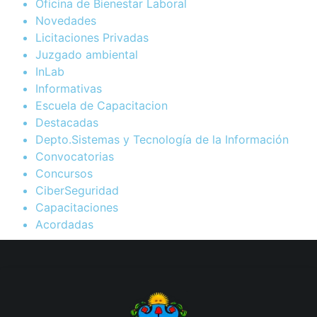
Oficina de Bienestar Laboral
Novedades
Licitaciones Privadas
Juzgado ambiental
InLab
Informativas
Escuela de Capacitacion
Destacadas
Depto.Sistemas y Tecnología de la Información
Convocatorias
Concursos
CiberSeguridad
Capacitaciones
Acordadas