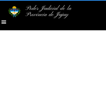
Poder Judicial de la
Provincia de Jujuy