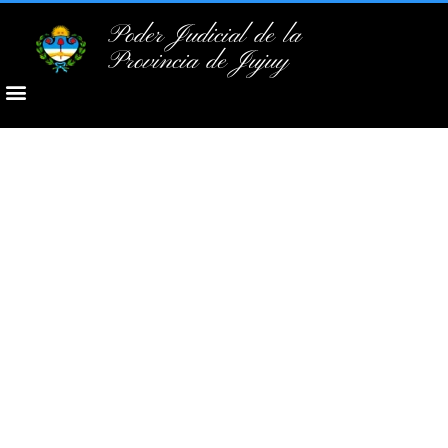
Poder Judicial de la
Provincia de Jujuy