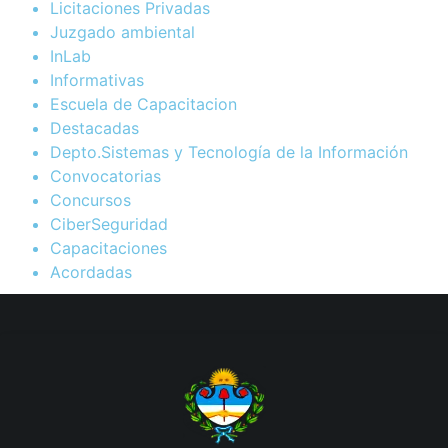
Licitaciones Privadas
Juzgado ambiental
InLab
Informativas
Escuela de Capacitacion
Destacadas
Depto.Sistemas y Tecnología de la Información
Convocatorias
Concursos
CiberSeguridad
Capacitaciones
Acordadas