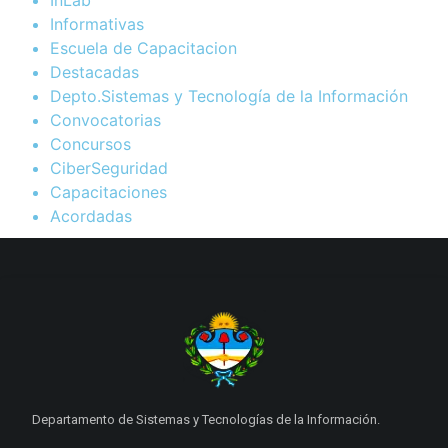
Informativas
Escuela de Capacitacion
Destacadas
Depto.Sistemas y Tecnología de la Información
Convocatorias
Concursos
CiberSeguridad
Capacitaciones
Acordadas
Departamento de Sistemas y Tecnologías de la Información.