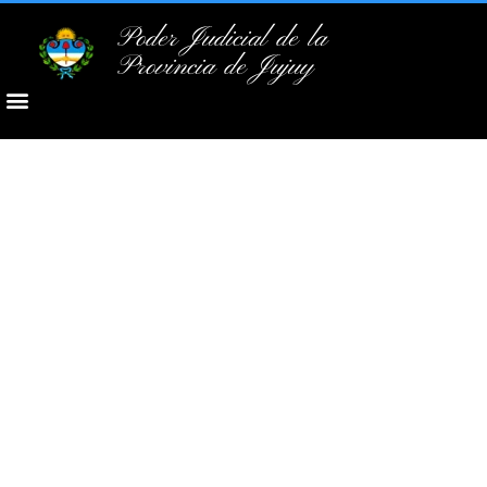
Poder Judicial de la
Provincia de Jujuy