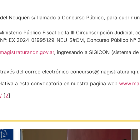
 del Neuquén s/ llamado a Concurso Público, para cubrir un 
nisterio Público Fiscal de la III Circunscripción Judicial, 
e. Nº: EX-2024-01995129-NEU-S#CM, Concurso Público Nº 2
agistraturanqn.gov.ar
, ingresando a SIGICON (sistema de 
 través del correo electrónico concursos@magistraturanqn.g
elativa a esta convocatoria en nuestra página web
www.magi
/
[
2
]