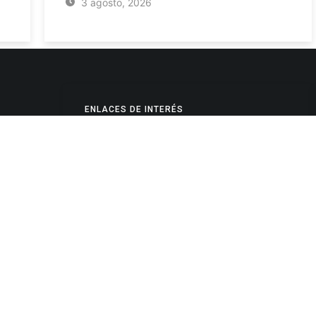
3 agosto, 2026
ENLACES DE INTERÉS
Poderes Judiciales
Provincia de Jujuy
Nacionales
- 4245334
Internacionales
245325
Mapa del Sitio