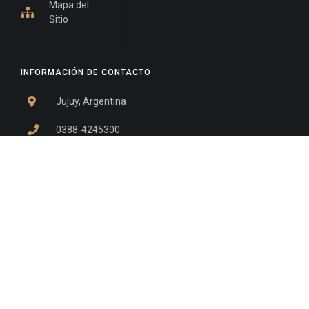
Mapa del
Sitio
INFORMACIÓN DE CONTACTO
Jujuy, Argentina
0388-4245300
Edificio Central : 0388-4245300
Suprema Corte de Justicia: 4245330 - 4245331 -
4245332 - 4245334 - 4245335
Juzgado Civil: 4245321 - 4245322 - 4245323 - 4245324
- 4245325
Edificio Ex-Panorama: 4245342
Tribunal de Familia - Vocalías 1, 2 y 3: 4245340
Tribunal de Familia - Vocalías 4, 5 y 6: 4245341