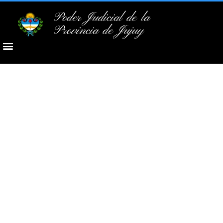
Poder Judicial de la
Provincia de Jujuy