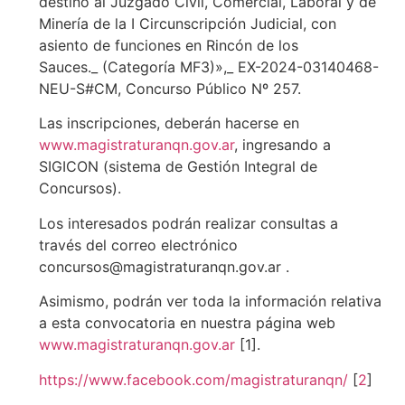
destino al Juzgado Civil, Comercial, Laboral y de
Minería de la I Circunscripción Judicial, con
asiento de funciones en Rincón de los
Sauces._ (Categoría MF3)»,_ EX-2024-03140468-
NEU-S#CM, Concurso Público Nº 257.
Las inscripciones, deberán hacerse en
www.magistraturanqn.gov.ar
, ingresando a
SIGICON (sistema de Gestión Integral de
Concursos).
Los interesados podrán realizar consultas a
través del correo electrónico
concursos@magistraturanqn.gov.ar .
Asimismo, podrán ver toda la información relativa
a esta convocatoria en nuestra página web
www.magistraturanqn.gov.ar
[1].
https://www.facebook.com/magistraturanqn/
[
2
]