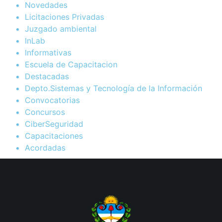
Novedades
Licitaciones Privadas
Juzgado ambiental
InLab
Informativas
Escuela de Capacitacion
Destacadas
Depto.Sistemas y Tecnología de la Información
Convocatorias
Concursos
CiberSeguridad
Capacitaciones
Acordadas