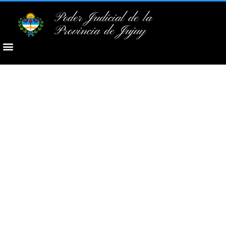
Poder Judicial de la
Provincia de Jujuy