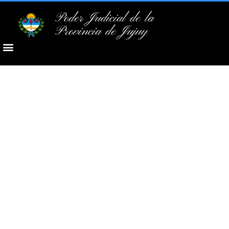
Poder Judicial de la
Provincia de Jujuy