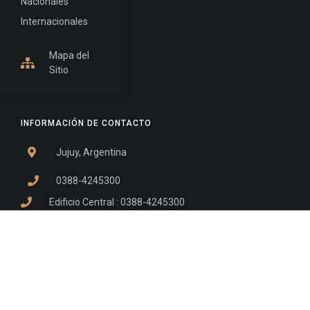
Nacionales
Internacionales
Mapa del
Sitio
INFORMACIÓN DE CONTACTO
Jujuy, Argentina
0388-4245300
Edificio Central : 0388-4245300
Suprema Corte de Justicia: 4245330 - 4245331 -
4245332 - 4245334 - 4245335
Juzgado Civil: 4245321 - 4245322 - 4245323 - 4245324
- 4245325
Edificio Ex-Panorama: 4245342