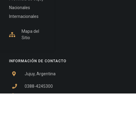
Nacionales
Internacionales
Mapa del
Sitio
INFORMACIÓN DE CONTACTO
Jujuy, Argentina
0388-4245300
Edificio Central : 0388-4245300
Suprema Corte de Justicia: 4245330 - 4245331 -
4245332 - 4245334 - 4245335
Juzgado Civil: 4245321 - 4245322 - 4245323 - 4245324
- 4245325
Edificio Ex-Panorama: 4245342