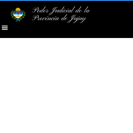
Poder Judicial de la
Provincia de Jujuy