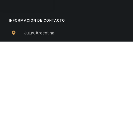
INFORMACIÓN DE CONTACTO
Jujuy, Argentina
0388-4245300
Edificio Central : 0388-4245300
Suprema Corte de Justicia: 4245330 - 4245331 -
4245332 - 4245334 - 4245335
Juzgado Civil: 4245321 - 4245322 - 4245323 - 4245324
- 4245325
Edificio Ex-Panorama: 4245342
Tribunal de Familia - Vocalías 1, 2 y 3: 4245340
Tribunal de Familia - Vocalías 4, 5 y 6: 4245341