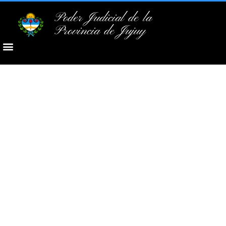
Poder Judicial de la
Provincia de Jujuy