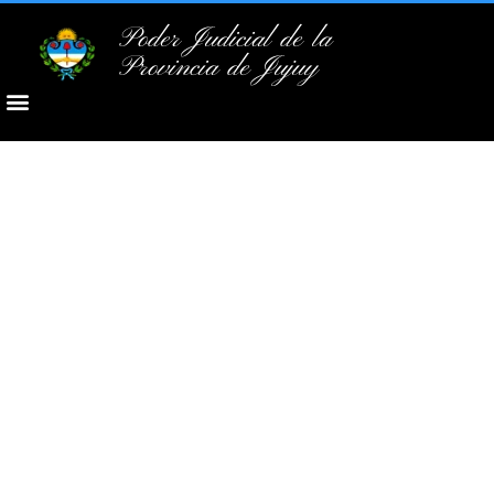
Poder Judicial de la
Provincia de Jujuy