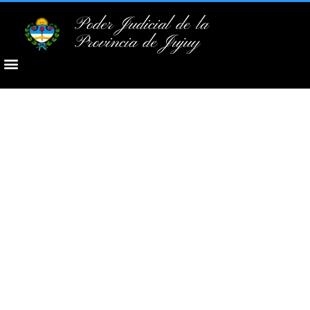
Poder Judicial de la
Provincia de Jujuy