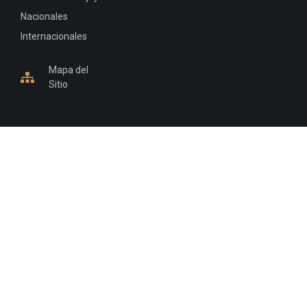
Nacionales
Internacionales
Mapa del
Sitio
INFORMACIÓN DE CONTACTO
Jujuy, Argentina
0388-4245300
Edificio Central : 0388-4245300
Suprema Corte de Justicia: 4245330 - 4245331 -
4245332 - 4245334 - 4245335
Juzgado Civil: 4245321 - 4245322 - 4245323 - 4245324
- 4245325
Edificio Ex-Panorama: 4245342