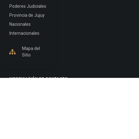
Poderes Judiciales
Provincia de Jujuy
Nacionales
Internacionales
Mapa del
Sitio
INFORMACIÓN DE CONTACTO
Jujuy, Argentina
0388-4245300
Edificio Central : 0388-4245300
Suprema Corte de Justicia: 4245330 - 4245331 -
4245332 - 4245334 - 4245335
Juzgado Civil: 4245321 - 4245322 - 4245323 - 4245324