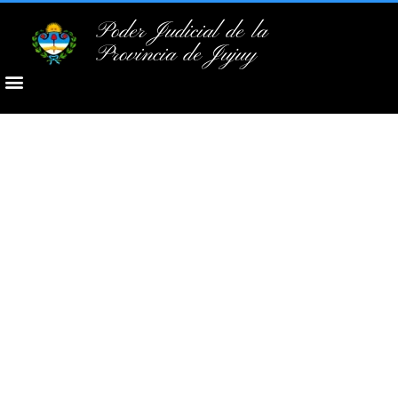
Poder Judicial de la
Provincia de Jujuy