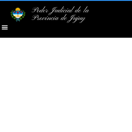
Poder Judicial de la
Provincia de Jujuy