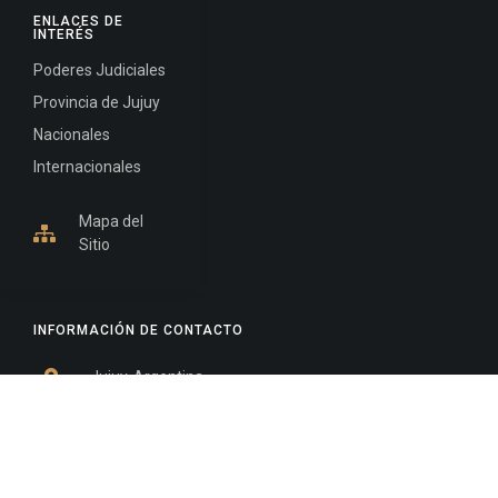
ENLACES DE
INTERÉS
Poderes Judiciales
Provincia de Jujuy
Nacionales
Internacionales
Mapa del
Sitio
INFORMACIÓN DE CONTACTO
Jujuy, Argentina
0388-4245300
Edificio Central : 0388-4245300
Suprema Corte de Justicia: 4245330 - 4245331 -