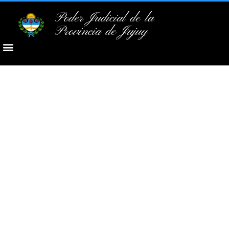
Poder Judicial de la
Provincia de Jujuy