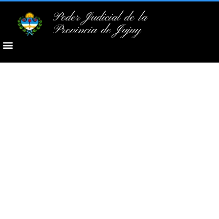
Poder Judicial de la
Provincia de Jujuy