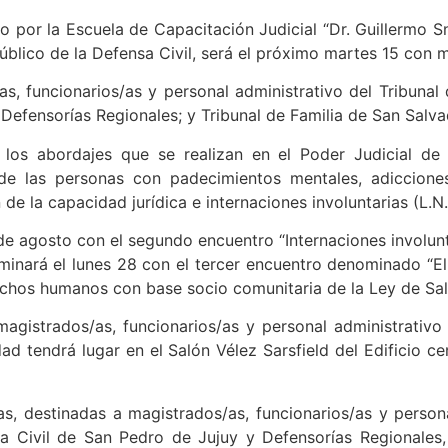
 por la Escuela de Capacitación Judicial “Dr. Guillermo S
úblico de la Defensa Civil, será el próximo martes 15 con m
s, funcionarios/as y personal administrativo del Tribunal d
 Defensorías Regionales; y Tribunal de Familia de San Salva
 los abordajes que se realizan en el Poder Judicial de 
de las personas con padecimientos mentales, adiccione
de la capacidad jurídica e internaciones involuntarias (L.N
de agosto con el segundo encuentro “Internaciones involunt
ulminará el lunes 28 con el tercer encuentro denominado “E
echos humanos con base socio comunitaria de la Ley de Sal
agistrados/as, funcionarios/as y personal administrativo 
d tendrá lugar en el Salón Vélez Sarsfield del Edificio cen
cas, destinadas a magistrados/as, funcionarios/as y persona
sa Civil de San Pedro de Jujuy y Defensorías Regionales,