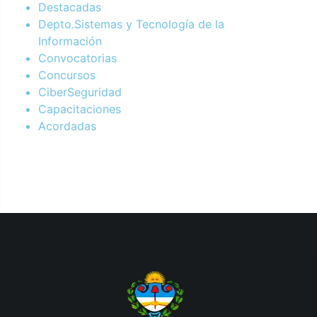
Destacadas
Depto.Sistemas y Tecnología de la
Información
Convocatorias
Concursos
CiberSeguridad
Capacitaciones
Acordadas