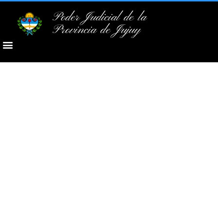
Poder Judicial de la
Provincia de Jujuy