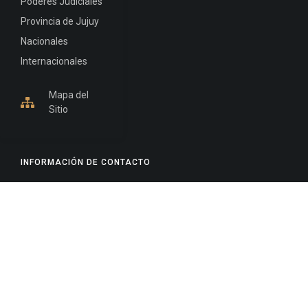
Poderes Judiciales
Provincia de Jujuy
Nacionales
Internacionales
Mapa del
Sitio
INFORMACIÓN DE CONTACTO
Jujuy, Argentina
0388-4245300
Edificio Central : 0388-4245300
Suprema Corte de Justicia: 4245330 - 4245331 -
4245332 - 4245334 - 4245335
Juzgado Civil: 4245321 - 4245322 - 4245323 - 4245324