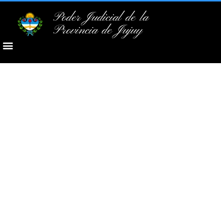
Poder Judicial de la
Provincia de Jujuy