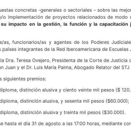
puestas concretas -generales o sectoriales – sobre las mejo
 y/o implementación de proyectos relacionados de modo d
u impacto en la gestión, la función y la capacitación j
s/as, funcionarios/as y agentes de los Poderes Judicia
 países integrantes de la Red Iberoamericana de Escuelas J
a Dra. Teresa Ovejero, Presidenta de la Corte de Justicia de
an Juan y el Dr. Luis María Palma, Abogado Relator del STJ 
os siguientes premios:
diploma, distinción alusiva y ciento veinte mil pesos ($ 120
diploma, distinción alusiva, y sesenta mil pesos ($60.000);
diploma, distinción alusiva y treinta mil pesos ($30.000).
e hasta el día 31 de agosto a las 17:00 horas, mediante cor