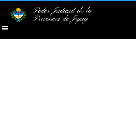
Poder Judicial de la
Provincia de Jujuy