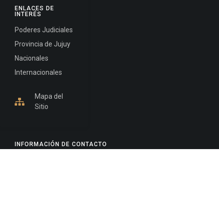
ENLACES DE
INTERÉS
Poderes Judiciales
Provincia de Jujuy
Nacionales
Internacionales
Mapa del
Sitio
INFORMACIÓN DE CONTACTO
Jujuy, Argentina
0388-4245300
Edificio Central : 0388-4245300
Suprema Corte de Justicia: 4245330 - 4245331 -