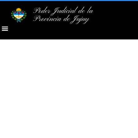
Poder Judicial de la
Provincia de Jujuy