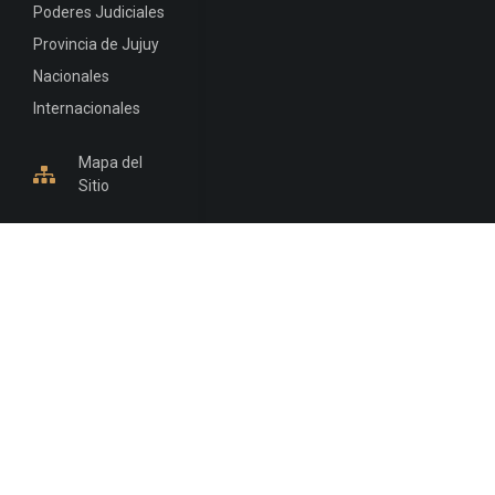
Poderes Judiciales
Provincia de Jujuy
Nacionales
Internacionales
Mapa del
Sitio
INFORMACIÓN DE CONTACTO
Jujuy, Argentina
0388-4245300
Edificio Central : 0388-4245300
Suprema Corte de Justicia: 4245330 - 4245331 -
4245332 - 4245334 - 4245335
Juzgado Civil: 4245321 - 4245322 - 4245323 - 4245324