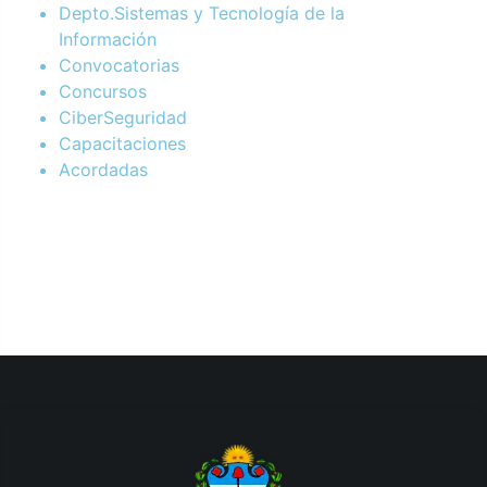
Depto.Sistemas y Tecnología de la
Información
Convocatorias
Concursos
CiberSeguridad
Capacitaciones
Acordadas