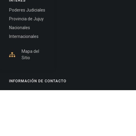
INTERÉS
Poderes Judiciales
Provincia de Jujuy
Nacionales
Internacionales
Mapa del
Sitio
INFORMACIÓN DE CONTACTO
Jujuy, Argentina
0388-4245300
Edificio Central : 0388-4245300
Suprema Corte de Justicia: 4245330 - 4245331 -
4245332 - 4245334 - 4245335