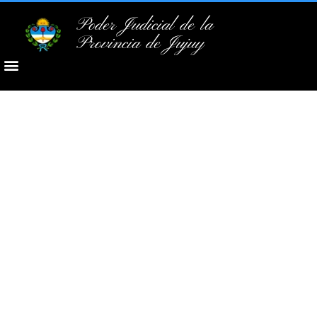
Poder Judicial de la
Provincia de Jujuy