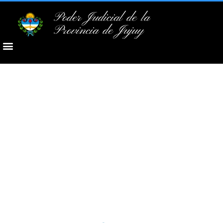
Poder Judicial de la
Provincia de Jujuy