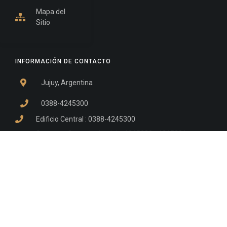
Mapa del
Sitio
INFORMACIÓN DE CONTACTO
Jujuy, Argentina
0388-4245300
Edificio Central : 0388-4245300
Suprema Corte de Justicia: 4245330 - 4245331 -
4245332 - 4245334 - 4245335
Juzgado Civil: 4245321 - 4245322 - 4245323 - 4245324
- 4245325
Edificio Ex-Panorama: 4245342
Tribunal de Familia - Vocalías 1, 2 y 3: 4245340
Tribunal de Familia - Vocalías 4, 5 y 6: 4245341