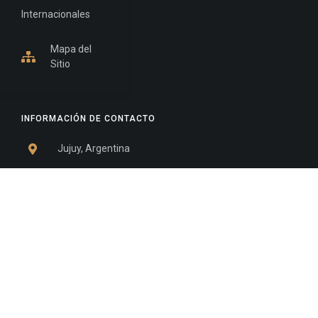
Internacionales
Mapa del
Sitio
INFORMACIÓN DE CONTACTO
Jujuy, Argentina
0388-4245300
Edificio Central : 0388-4245300
Suprema Corte de Justicia: 4245330 - 4245331 -
4245332 - 4245334 - 4245335
Juzgado Civil: 4245321 - 4245322 - 4245323 - 4245324
- 4245325
Edificio Ex-Panorama: 4245342
Tribunal de Familia - Vocalías 1, 2 y 3: 4245340