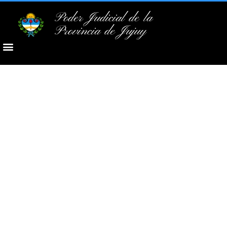
Poder Judicial de la
Provincia de Jujuy