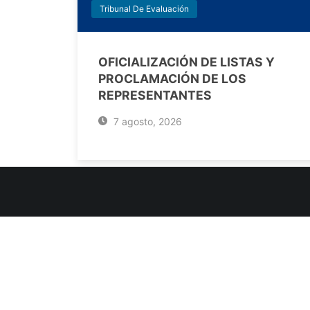
Tribunal De Evaluación
OFICIALIZACIÓN DE LISTAS Y
PROCLAMACIÓN DE LOS
REPRESENTANTES
7 agosto, 2026
INFORMACIÓN DE CONTACTO
Jujuy, Argentina
0388-4245300
Edificio Central : 0388-4245300
Suprema Corte de Justicia: 4245330 - 4245331 - 4245332 