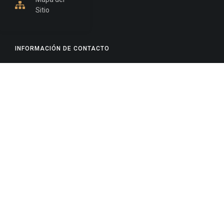
Sitio
INFORMACIÓN DE CONTACTO
Jujuy, Argentina
0388-4245300
Edificio Central : 0388-4245300
Suprema Corte de Justicia: 4245330 - 4245331 -
4245332 - 4245334 - 4245335
Juzgado Civil: 4245321 - 4245322 - 4245323 - 4245324
- 4245325
Edificio Ex-Panorama: 4245342
Tribunal de Familia - Vocalías 1, 2 y 3: 4245340
Tribunal de Familia - Vocalías 4, 5 y 6: 4245341