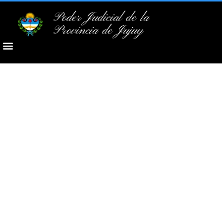
Poder Judicial de la
Provincia de Jujuy