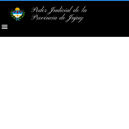
Poder Judicial de la
Provincia de Jujuy