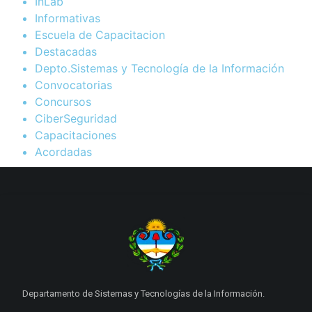
InLab
Informativas
Escuela de Capacitacion
Destacadas
Depto.Sistemas y Tecnología de la Información
Convocatorias
Concursos
CiberSeguridad
Capacitaciones
Acordadas
Departamento de Sistemas y Tecnologías de la Información.