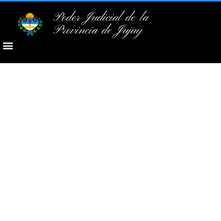
Poder Judicial de la
Provincia de Jujuy