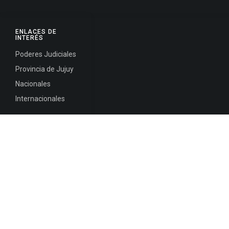
ENLACES DE
INTERÉS
Poderes Judiciales
Provincia de Jujuy
Nacionales
Internacionales
Mapa del
Sitio
INFORMACIÓN DE CONTACTO
Jujuy, Argentina
0388-4245300