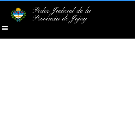
Poder Judicial de la
Provincia de Jujuy