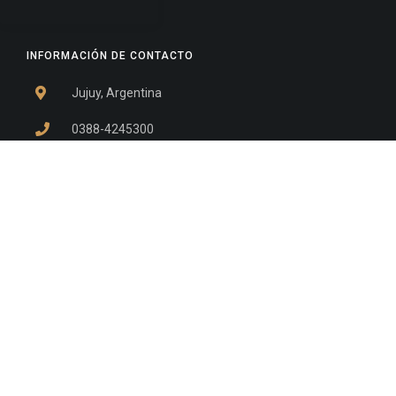
INFORMACIÓN DE CONTACTO
Jujuy, Argentina
0388-4245300
Edificio Central : 0388-4245300
Suprema Corte de Justicia: 4245330 - 4245331 -
4245332 - 4245334 - 4245335
Juzgado Civil: 4245321 - 4245322 - 4245323 - 4245324
- 4245325
Edificio Ex-Panorama: 4245342
Tribunal de Familia - Vocalías 1, 2 y 3: 4245340
Tribunal de Familia - Vocalías 4, 5 y 6: 4245341