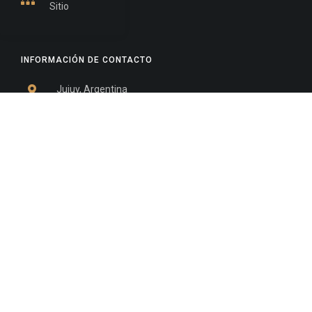
Sitio
INFORMACIÓN DE CONTACTO
Jujuy, Argentina
0388-4245300
Edificio Central : 0388-4245300
Suprema Corte de Justicia: 4245330 - 4245331 -
4245332 - 4245334 - 4245335
Juzgado Civil: 4245321 - 4245322 - 4245323 - 4245324
- 4245325
Edificio Ex-Panorama: 4245342
Tribunal de Familia - Vocalías 1, 2 y 3: 4245340
Tribunal de Familia - Vocalías 4, 5 y 6: 4245341