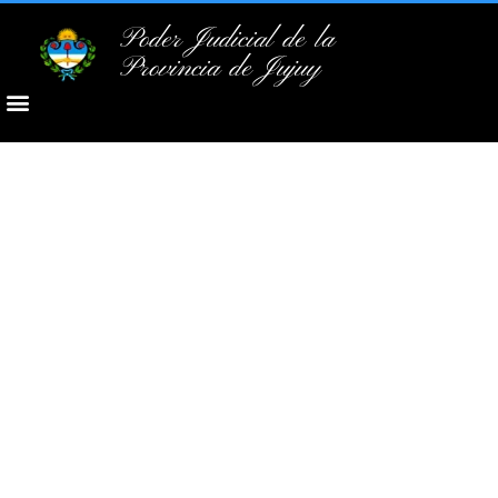
Poder Judicial de la
Provincia de Jujuy