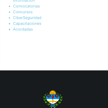
Información
Convocatorias
Concursos
CiberSeguridad
Capacitaciones
Acordadas