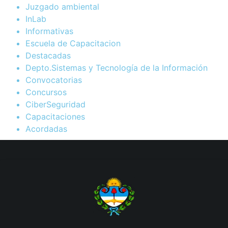
Juzgado ambiental
InLab
Informativas
Escuela de Capacitacion
Destacadas
Depto.Sistemas y Tecnología de la Información
Convocatorias
Concursos
CiberSeguridad
Capacitaciones
Acordadas