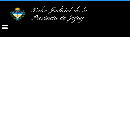
Poder Judicial de la
Provincia de Jujuy